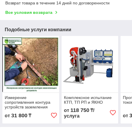
Возврат товара в течение 14 дней по договоренности
Все условия возврата
Подобные услуги компании
Измерение
Комплексное испытание
Прог
сопротивления контура
КТП, ТП РП и ЯКНО
токо
устройств заземления
118 750
от
₸/
31 800
от
₸
от
услуга